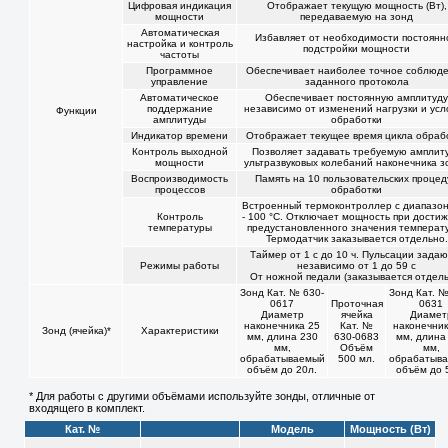
Цифровая индикация
Отображает текущую мощность (Вт),
мощности
передаваемую на зонд
Автоматическая
Избавляет от необходимости постоянн
настройка и контроль
подстройки мощности
частоты
Программное
Обеспечивает наиболее точное соблюд
управление
заданного протокола
Автоматическое
Обеспечивает постоянную амплитуд
поддержание
независимо от изменений нагрузки и усл
Функции
амплитуды
обработки
Индикатор времени
Отображает текущее время цикла обраб
Контроль выходной
Позволяет задавать требуемую амплит
мощности
ультразвуковых колебаний наконечника з
Воспроизводимость
Память на 10 пользовательских процед
процессов
обработки
Встроенный термоконтроллер с диапазо
Контроль
- 100 °C. Отключает мощность при дости
температуры
предустановленного значения температ
Термодатчик заказывается отдельно.
Таймер от 1 с до 10 ч. Пульсации задаю
Режимы работы
независимо от 1 до 59 с
От ножной педали (заказывается отдель
Зонд Кат. № 630-
Зонд Кат. №
0617
Проточная
0631
Диаметр
ячейка
Диамет
наконечника 25
Кат. №
наконечник
Зонд (ячейка)*
Характеристики
мм, длина 230
630-0683
мм, длина
мм,
Объём
мм,
обрабатываемый
500 мл.
обрабатыв
объём до 20л.
объём до 
* Для работы с другими объёмами используйте зонды, отличные от
входящего в комплект.
Кат. №
Модель
Мощность (Вт)