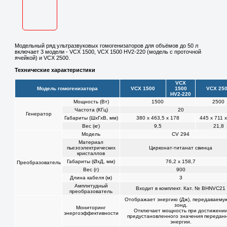
Модельный ряд ультразвуковых гомогенизаторов для объёмов до 50 л
включает 3 модели - VCX 1500, VCX 1500 HV2-220 (модель с проточной
ячейкой) и VCX 2500.
Технические характеристики
VCX
Модель гомогенизатора
VCX 1500
1500
VCX 25
HV2-220
Мощность (Вт)
1500
2500
Частота (КГц)
20
Генератор
Габариты (ШхГхВ, мм)
380 х 463,5 х 178
445 x 711 
Вес (кг)
9,5
21,8
Модель
CV 294
Материал
пьезоэлектрических
Цирконат-титанат свинца
кристаллов
Габариты (ØхД, мм)
76,2 х 158,7
Преобразователь
Вес (г)
900
Длина кабеля (м)
3
Амплитудный
Входит в комплект. Кат. № BHNVC21
преобразователь
Отображает энергию (Дж), передаваему
зонд.
Мониторинг
Отключает мощность при достижени
энергоэффективности
предустановленного значения передан
энергии.