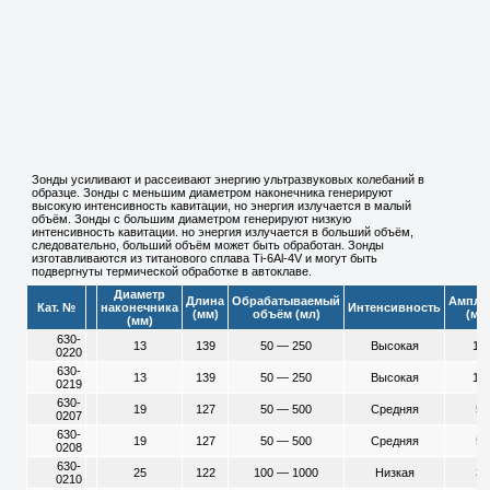
Зонды усиливают и рассеивают энергию ультразвуковых колебаний в
образце. Зонды с меньшим диаметром наконечника генерируют
высокую интенсивность кавитации, но энергия излучается в малый
объём. Зонды с большим диаметром генерируют низкую
интенсивность кавитации. но энергия излучается в больший объём,
следовательно, больший объём может быть обработан. Зонды
изготавливаются из титанового сплава Ti-6Al-4V и могут быть
подвергнуты термической обработке в автоклаве.
Диаметр
Длина
Обрабатываемый
Ампли
Кат. №
наконечника
Интенсивность
(мм)
объём (мл)
(мк
(мм)
630-
13
139
50 — 250
Высокая
11
0220
630-
13
139
50 — 250
Высокая
11
0219
630-
19
127
50 — 500
Средняя
58
0207
630-
19
127
50 — 500
Средняя
58
0208
630-
25
122
100 — 1000
Низкая
35
0210