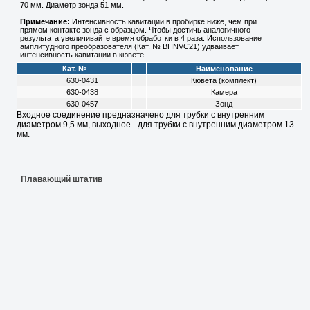
70 мм. Диаметр зонда 51 мм.
Примечание:
Интенсивность кавитации в пробирке ниже, чем при
прямом контакте зонда с образцом. Чтобы достичь аналогичного
результата увеличивайте время обработки в 4 раза. Использование
амплитудного преобразователя (Кат. № BHNVC21) удваивает
интенсивность кавитации в кювете.
Кат. №
Наименование
630-0431
Кювета (комплект)
630-0438
Камера
630-0457
Зонд
Входное соединение предназначено для трубки с внутренним
диаметром 9,5 мм, выходное - для трубки с внутренним диаметром 13
мм.
Плавающий штатив