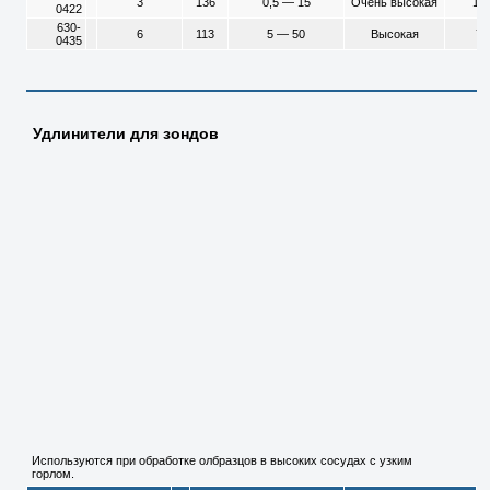
3
136
0,5 — 15
Очень высокая
10
0422
630-
6
113
5 — 50
Высокая
75
0435
Удлинители для зондов
Используются при обработке олбразцов в высоких сосудах с узким
горлом.