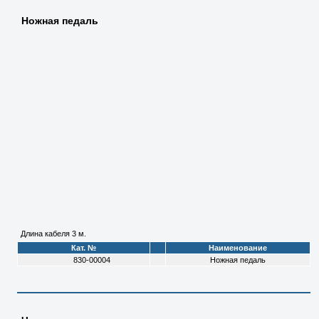
Ножная педаль
Длина кабеля 3 м.
Кат. №
Наименование
830-00004
Ножная педаль