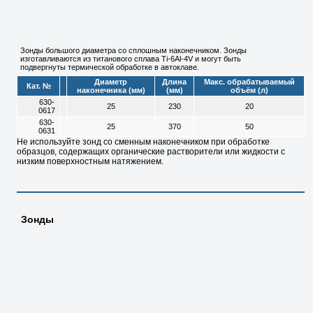
Зонды большого диаметра со сплошным наконечником. Зонды
изготавливаются из титанового сплава Ti-6Al-4V и могут быть
подвергнуты термической обработке в автоклаве.
Диаметр
Длина
Макс. обрабатываемый
Кат. №
наконечника (мм)
(мм)
объём (л)
630-
25
230
20
0617
630-
25
370
50
0631
Не используйте зонд со сменным наконечником при обработке
образцов, содержащих органические растворители или жидкости с
низким поверхностным натяжением.
Зонды