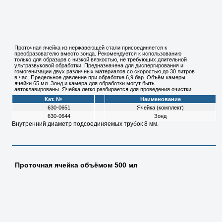
Проточная ячейка из нержавеющей стали присоединяется к
преобразователю вместо зонда. Рекомендуется к использованию
только для образцов с низкой вязкостью, не требующих длительной
ультразвуковой обработки. Предназначена для диспергирования и
гомогенизации двух различных материалов со скоростью до 30 литров
в час. Предельное давление при обработке 6,9 бар. Объём камеры
ячейки 65 мл. Зонд и камера для обработки могут быть
автоклавированы. Ячейка легко разбирается для проведения очистки.
Кат. №
Наименование
630-0651
Ячейка (комплект)
630-0644
Зонд
Внутренний диаметр подсоединяемых трубок 8 мм.
Проточная ячейка объёмом 500 мл