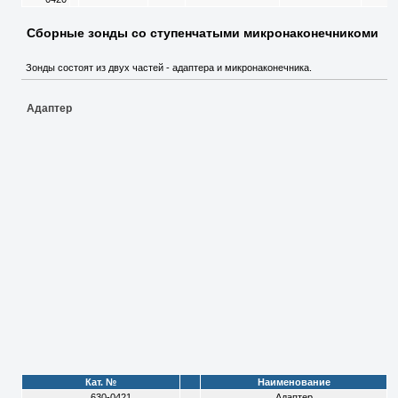
Сборные зонды со ступенчатыми микронаконечникоми
Зонды состоят из двух частей - адаптера и микронаконечника.
Адаптер
Кат. №
Наименование
630-0421
Адаптер