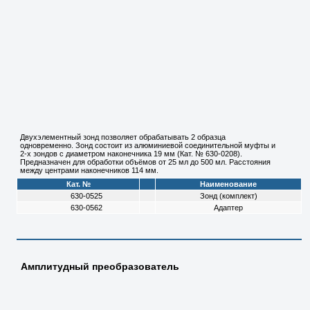
Двухэлементный зонд позволяет обрабатывать 2 образца
одновременно. Зонд состоит из алюминиевой соединительной муфты и
2-х зондов с диаметром наконечника 19 мм (Кат. № 630-0208).
Предназначен для обработки объёмов от 25 мл до 500 мл. Расстояния
между центрами наконечников 114 мм.
Кат. №
Наименование
630-0525
Зонд (комплект)
630-0562
Адаптер
Амплитудный преобразователь