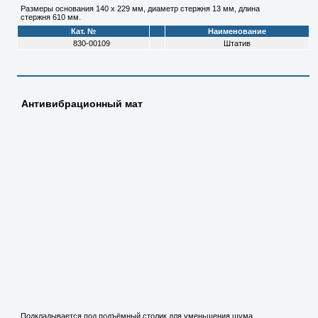
Размеры основания 140 х 229 мм, диаметр стержня 13 мм, длина
стержня 610 мм.
Кат. №
Наименование
830-00109
Штатив
Антивибрационный мат
Подкладывается под подъёмный столик для уменьшения шума.