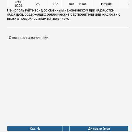
630-
25
122
100 — 1000
Низкая
35
0209
Не используйте зонд со сменным наконечником при обработке
образцов, содержащих органические растворители или жидкости с
низким поверхностным натяжением.
Сменные наконечники
Кат. №
Диаметр (мм)