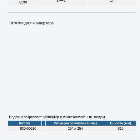
1 — 2
17
0599
Штатив для конвертера
Надёжно закрепляет конвертер с многоэлементным зондом.
Кат. №
Размеры основания (мм)
Высота (мм)
830-00320
254 х 254
610