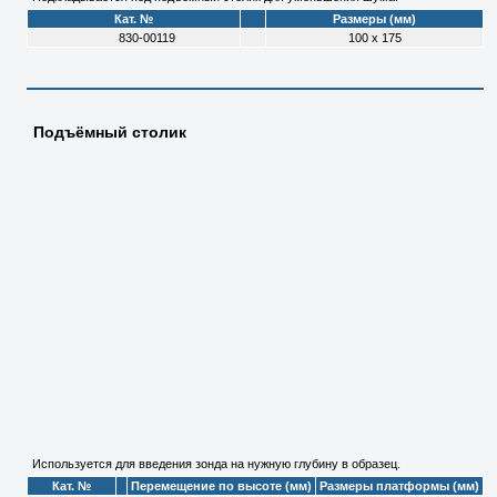
Кат. №
Размеры (мм)
830-00119
100 х 175
Подъёмный столик
Используется для введения зонда на нужную глубину в образец.
Кат. №
Перемещение по высоте (мм)
Размеры платформы (мм)