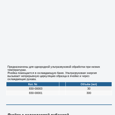
Предназначены для однородной ультразвуковой обработки при низких
температурах.
Ячейка помещается в охлаждающую баню. Ультразвуковая энергия
вызывает непрерывную циркуляцию образца в ячейке и через
охлаждающие рукава.
Кат. №
Объём (мл)
830-00003
30
830-00001
300
Ячейки с охлаждаемой рубашкой