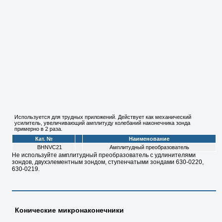
Используется для трудных приложений. Действует как механический
усилитель, увеличивающий амплитуду колебаний наконечника зонда
примерно в 2 раза.
Кат. №
Наименование
BHNVC21
Амплитудный преобразователь
Не используйте амплитудный преобразователь с удлинителями
зондов, двухэлементным зондом, ступенчатыми зондами 630-0220,
630-0219.
Конические микронаконечники