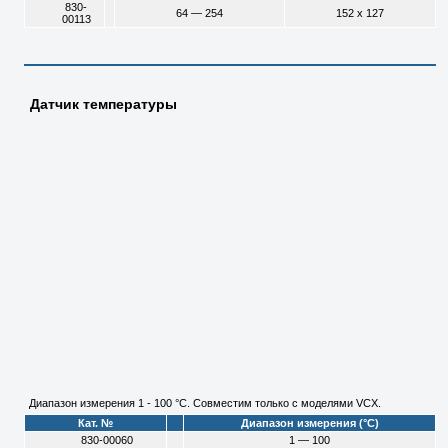
830-
64 — 254
152 х 127
00113
Датчик температуры
Диапазон измерения 1 - 100 °C. Совместим только с моделями VCX.
Кат. №
Диапазон измерения (°C)
830-00060
1 — 100