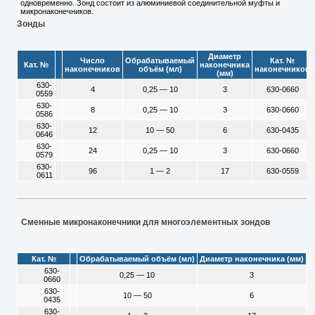
одновременно. Зонд состоит из алюминиевой соединительной муфты и
микронаконечников.
Зонды
Диаметр
Число
Обрабатываемый
Кат. №
Кат. №
наконечника
наконечников
объём (мл)
наконечников
(мм)
630-
4
0,25 — 10
3
630-0660
0559
630-
8
0,25 — 10
3
630-0660
0586
630-
12
10 — 50
6
630-0435
0646
630-
24
0,25 — 10
3
630-0660
0579
630-
96
1 — 2
17
630-0559
0611
Сменные микронаконечники для многоэлементных зондов
Кат. №
Обрабатываемый объём (мл)
Диаметр наконечника (мм)
630-
0,25 — 10
3
0660
630-
10 — 50
6
0435
630-