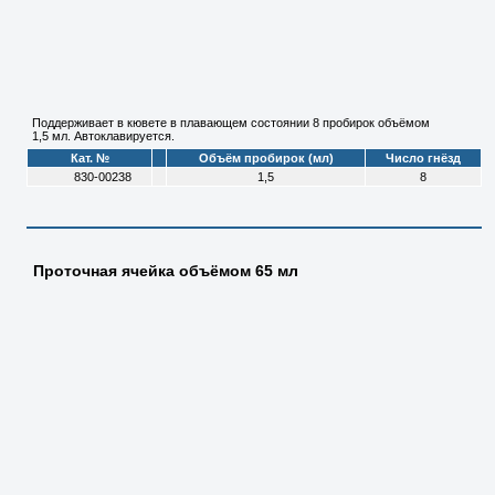
Поддерживает в кювете в плавающем состоянии 8 пробирок объёмом
1,5 мл. Автоклавируется.
Кат. №
Объём пробирок (мл)
Число гнёзд
830-00238
1,5
8
Проточная ячейка объёмом 65 мл