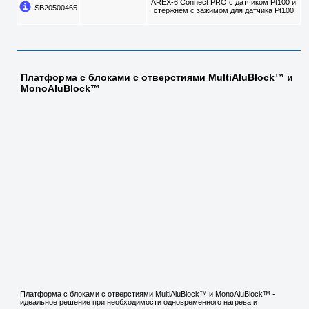
AREX-6 Connect PRO с датчиком Pt100 и
SB20500465
стержнем с зажимом для датчика Pt100
Платформа с блоками с отверстиями MultiAluBlock™ и
MonoAluBlock™
Платформа с блоками с отверстиями MultiAluBlock™ и MonoAluBlock™ -
идеальное решение при необходимости одновременного нагрева и