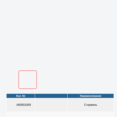
Кат. №
Наименование
A00001069
Стержень