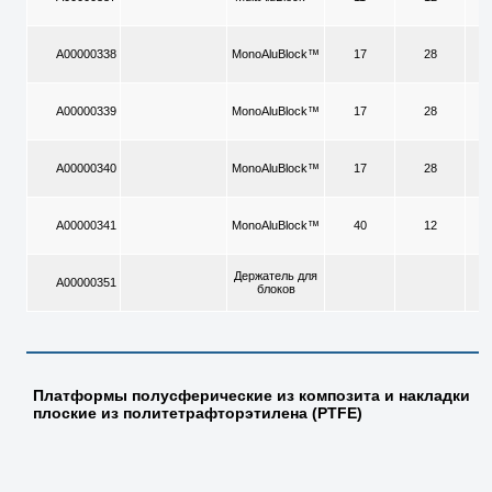
A00000338
MonoAluBlock™
17
28
2
A00000339
MonoAluBlock™
17
28
3
A00000340
MonoAluBlock™
17
28
4
A00000341
MonoAluBlock™
40
12
1
Держатель для
A00000351
блоков
Платформы полусферические из композита и накладки
плоские из политетрафторэтилена (PTFE)