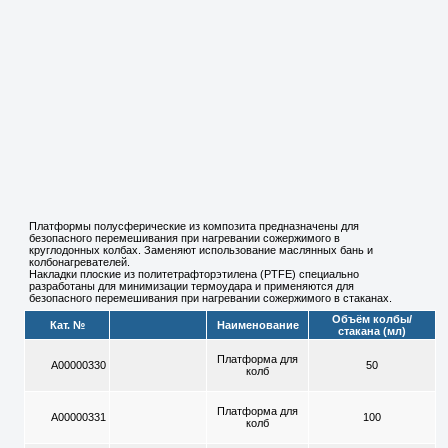
Платформы полусферические из композита предназначены для
безопасного перемешивания при нагревании сожержимого в
круглодонных колбах. Заменяют использование маслянных бань и
колбонагревателей.
Накладки плоские из политетрафторэтилена (PTFE) специально
разработаны для минимизации термоудара и применяются для
безопасного перемешивания при нагревании сожержимого в стаканах.
Объём колбы/
Кат. №
Наименование
стакана (мл)
Платформа для
A00000330
50
колб
Платформа для
A00000331
100
колб