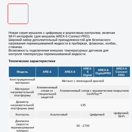
Новая серия мешалок с цифровым и аналоговым контролем, включая
Wi-Fi интерфейс (для мешалок AREX-6 Connect PRO).
Широкий набор дополнительный принадлежностей для безопасного
нагревания перемешиваемой жидкости в пробирках, флаконах, колбах,
стаканах.
Возможность подключения внешних температурных датчиков для
контроля температуры перемешиваемой жидкости.
Технические характеристики
AREX-
AREX-6
AREX-6
Модель
ARE-6
AREX-6
6
Connect
DigitalPRO
Digital
PRO
Конструкционный
Металл с эпоксидной краской
материал
Алюминиевый
Материал
сплав со
Алюминиевый сплав с керамическим покрытием
нагревательной
специальной
CerAlTop™
платформы
защитой
Диаметр
нагревательной
135
платформы (мм)
Цифровой,
Контроль
Аналоговый
Цифровой
Wi-Fi
Диапазон
скорости
30 - 1700
перемешивания
(об/мин)