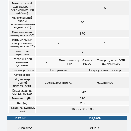
Минимальный
шаг скорости
-
5
перемешивания
(об/мин)
Максимальный
объём
20
перемешиваемой
жидкости (л)
Максимальная
370
температура (°C)
Минимальный
шаг установки
-
1
температуры (°C)
Защита от
+
перегрева
Разъёмы для
Теморегулятор
Датчик
Теморегулятор VTF,
внешних
-
VTF
Pt100
Датчик Pt100
датчиков
Режимы работы
Непрерывный
Непрерывный, таймер
Автореверс
-
+
Индикатор
горячей
Светящаяся иконка
На дисплее
поверхности
Класс защиты
IP 42
CEI EN 60529
Мощность (Вт)
630
Вес (кг)
2,6
Габариты (ШхГхВ,
160 х 280 х 105
мм)
Кат. №
Модель
F20500462
ARE-6