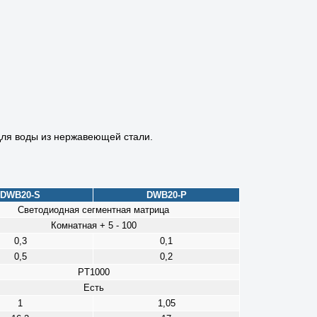
 для воды из нержавеющей стали.
DWB20-S
DWB20-P
Светодиодная сегментная матрица
Комнатная + 5 - 100
0,3
0,1
0,5
0,2
PT1000
Есть
1
1,05