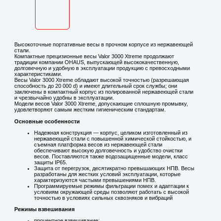
Высокоточные портативные весы в прочном корпусе из нержавеющей
стали.
Компактные прецизионные весы Valor 3000 Xtreme продолжают
традиции компании OHAUS, выпускающей высококачественную,
долговечную и удобную в эксплуатации продукцию с превосходными
характеристиками.
Весы Valor 3000 Xtreme обладают высокой точностью (разрешающая
способность до 20 000 d) и имеют длительный срок службы; они
заключены в компактный корпус из полированной нержавеющей стали
и чрезвычайно удобны в эксплуатации.
Модели весов Valor 3000 Xtreme, допускающие сплошную промывку,
удовлетворяют самым жестким гигиеническим стандартам.
Основные особенности
Надежная конструкция — корпус, целиком изготовленный из
нержавеющей стали с повышенной химической стойкостью, и
съемная платформа весов из нержавеющей стали
обеспечивают высокую долговечность и удобство очистки
весов. Поставляются также водозащищенные модели, класс
защиты IP65.
Защита от перегрузок, десятикратно превышающих НПВ. Весы
разработаны для жестких условий эксплуатации, которые
характеризуются частыми превышениями НПВ.
Программируемые режимы фильтрации помех и адаптации к
условиям окружающей среды позволяют работать с высокой
точностью в условиях сильных сквозняков и вибраций
Режимы взвешивания
процентное взвешивание;