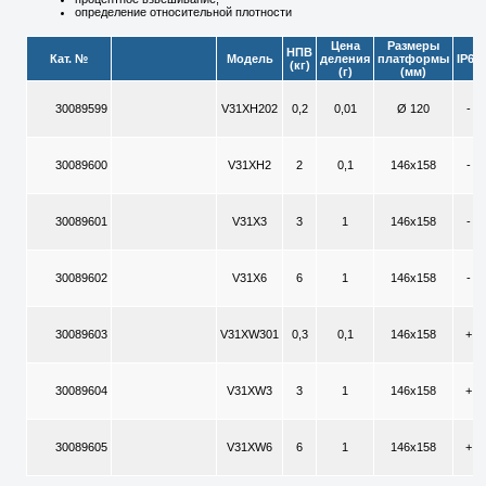
определение относительной плотности
Цена
Размеры
НПВ
Кат. №
Модель
деления
платформы
IP65
(кг)
(г)
(мм)
30089599
V31XH202
0,2
0,01
Ø 120
-
30089600
V31XH2
2
0,1
146х158
-
30089601
V31X3
3
1
146х158
-
30089602
V31X6
6
1
146х158
-
30089603
V31XW301
0,3
0,1
146х158
+
30089604
V31XW3
3
1
146х158
+
30089605
V31XW6
6
1
146х158
+