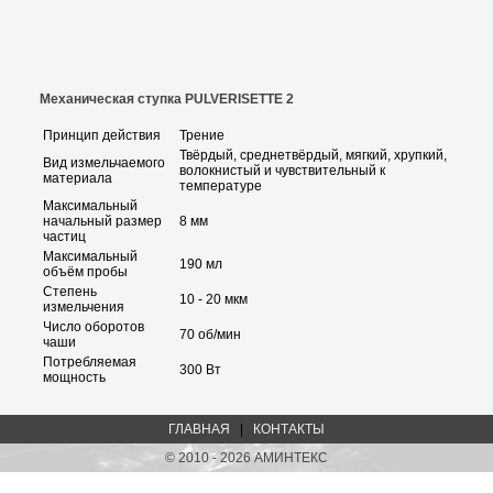
Механическая ступка PULVERISETTE 2
Принцип действия
Трение
Твёрдый, среднетвёрдый, мягкий, хрупкий,
Вид измельчаемого
волокнистый и чувствительный к
материала
температуре
Максимальный
начальный размер
8 мм
частиц
Максимальный
190 мл
объём пробы
Степень
10 - 20 мкм
измельчения
Число оборотов
70 об/мин
чаши
Потребляемая
300 Вт
мощность
ГЛАВНАЯ
|
КОНТАКТЫ
© 2010 - 2026 АМИНТЕКС