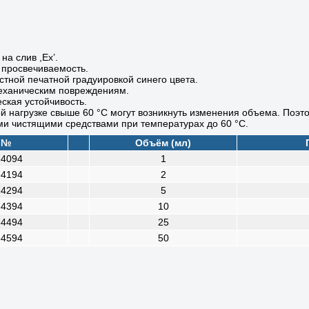
на слив ,Ex’.
 просвечиваемость.
стной печатной градуировкой синего цвета.
механическим повреждениям.
ская устойчивость.
й нагрузке свыше 60 °C могут возникнуть изменения объема. Поэто
и чистящими средствами при температурах до 60 °C.
. №
Объём (мл)
64094
1
64194
2
64294
5
64394
10
64494
25
64594
50