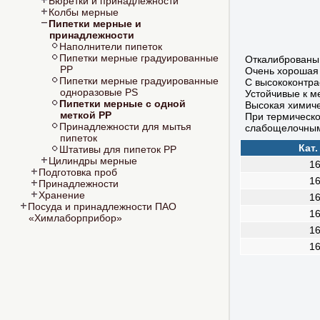
Бюретки и принадлежности
Колбы мерные
Пипетки мерные и
принадлежности
Наполнители пипеток
Пипетки мерные градуированные
Откалиброваны 
PP
Очень хорошая
Пипетки мерные градуированные
С высококонтра
одноразовые PS
Устойчивые к 
Пипетки мерные с одной
Высокая химиче
меткой PP
При термическо
Принадлежности для мытья
слабощелочным
пипеток
Кат
Штативы для пипеток PP
Цилиндры мерные
1
Подготовка проб
1
Принадлежности
Хранение
1
Посуда и принадлежности ПАО
1
«Химлаборприбор»
1
1