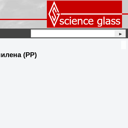
►
илена (PP)