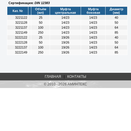
Сертификация:
DIN 12383
Объём
Муфта
Муфта
Диаметр
Кат. №
(мл)
центральная
боковая
(мм)
3221122
25
14/23
14/23
40
3221128
50
14/23
14/23
50
3221137
100
14/23
14/23
64
3221149
250
14/23
14/23
85
3222122
25
19/26
14/23
40
3222128
50
19/26
14/23
50
3222137
100
19/26
14/23
64
3222149
250
19/26
14/23
85
ГЛАВНАЯ
|
КОНТАКТЫ
© 2010 - 2026 АМИНТЕКС