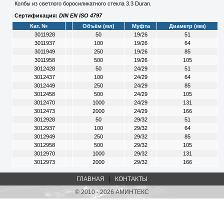
Колбы из светлого боросиликатного стекла 3.3 Duran.
Сертификация:
DIN EN ISO 4797
Кат. №
Объём (мл)
Муфта
Диаметр (мм)
3011928
50
19/26
51
3011937
100
19/26
64
3011949
250
19/26
85
3011958
500
19/26
105
3012428
50
24/29
51
3012437
100
24/29
64
3012449
250
24/29
85
3012458
500
24/29
105
3012470
1000
24/29
131
3012473
2000
24/29
166
3012928
50
29/32
51
3012937
100
29/32
64
3012949
250
29/32
85
3012958
500
29/32
105
3012970
1000
29/32
131
3012973
2000
29/32
166
ГЛАВНАЯ
|
КОНТАКТЫ
© 2010 - 2026 АМИНТЕКС