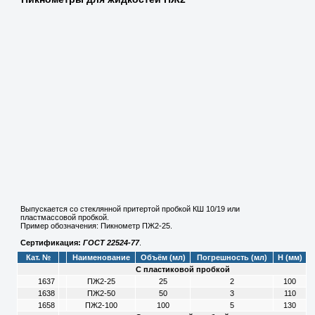
Выпускается со стеклянной притертой пробкой КШ 10/19 или
пластмассовой пробкой.
Пример обозначения: Пикнометр ПЖ2-25.
Сертификация:
ГОСТ 22524-77
.
Кат. №
Наименование
Объём (мл)
Погрешность (мл)
H (мм)
С пластиковой пробкой
1637
ПЖ2-25
25
2
100
1638
ПЖ2-50
50
3
110
1658
ПЖ2-100
100
5
130