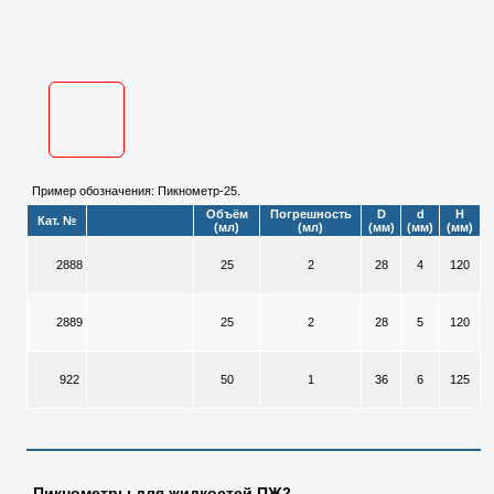
Пример обозначения: Пикнометр-25.
Объём
Погрешность
D
d
H
Кат. №
(мл)
(мл)
(мм)
(мм)
(мм)
2888
25
2
28
4
120
2889
25
2
28
5
120
922
50
1
36
6
125
Пикнометры для жидкостей ПЖ2