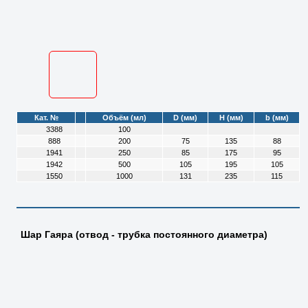
Кат. №
Объём (мл)
D (мм)
H (мм)
b (мм)
3388
100
888
200
75
135
88
1941
250
85
175
95
1942
500
105
195
105
1550
1000
131
235
115
Шар Гаяра (отвод - трубка постоянного диаметра)