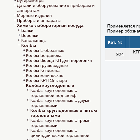
Бутирометры
Детали и оборудование к приборам и
аппаратам
Мерные изделия
Приборы и аппараты
Химико-лабораторная посуда
Применяется пр
Банки
Пример обознач
Воронки
Капельницы
Кат. №
Колбы
Колбы L-образные
КГП
924
Колбы Богданова
Колбы Вюрца КП для перегонки
Колбы грушевидные
Колбы Кляйзена
Колбы конические
Колбы КРН Энглера
Колбы круглодонные
Колбы круглодонные с
горловиной под шлиф
Колбы круглодонные с двумя
горловинами
Колбы круглодонные с пятью
горловинами
Колбы круглодонные с тремя
горловинами
Колбы круглодонные с
цилиндрической горловиной