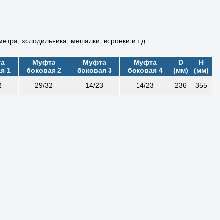
тра, холодильника, мешалки, воронки и т.д.
та
Муфта
Муфта
Муфта
D
H
я 1
боковая 2
боковая 3
боковая 4
(мм)
(мм)
2
29/32
14/23
14/23
236
355