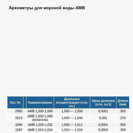
Ареометры для морской воды АМВ
Диапазон
Цена деления
Длина
Кат. №
Наименование
концентрации (отн.
(отн. пл.))
(мм)
пл.)
2065
АМВ 1,000-1,006
1,000 — 1,006
0,0001
350
АМВ 1,000-1,040
3213
1,000 — 1,040
0,001
270
(искатель)
1596
АМВ 1,005-1,011
1,005 — 1,011
0,0001
350
1597
АМВ 1,010-1,016
1,010 — 1,016
0,0001
350