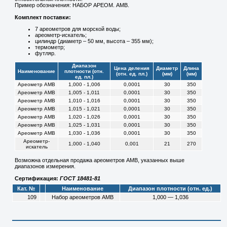
Пример обозначения: НАБОР АРЕОМ. АМВ.
Комплект поставки:
7 ареометров для морской воды;
ареометр-искатель;
цилиндр (диаметр – 50 мм, высота – 355 мм);
термометр;
футляр.
Диапазон
Цена деления
Диаметр
Длина
Наименование
плотности (отн.
(отн. ед. пл.)
(мм)
(мм)
ед. пл.)
Ареометр АМВ
1,000 - 1,006
0,0001
30
350
Ареометр АМВ
1,005 - 1,011
0,0001
30
350
Ареометр АМВ
1,010 - 1,016
0,0001
30
350
Ареометр АМВ
1,015 - 1,021
0,0001
30
350
Ареометр АМВ
1,020 - 1,026
0,0001
30
350
Ареометр АМВ
1,025 - 1,031
0,0001
30
350
Ареометр АМВ
1,030 - 1,036
0,0001
30
350
Ареометр-
1,000 - 1,040
0,001
21
270
искатель
Возможна отдельная продажа ареометров АМВ, указанных выше
диапазонов измерения.
Сертификация:
ГОСТ 18481-81
Кат. №
Наименование
Диапазон плотности (отн. ед.)
109
Набор ареометров АМВ
1,000 — 1,036