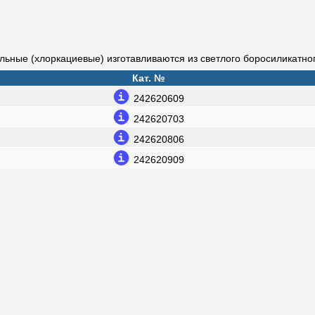
льные (хлоркациевые) изготавливаются из светлого боросиликатног
Кат. №
242620609
242620703
242620806
242620909