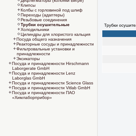
Дефлегматоры (колонки Вигре)
Клипсы
Колбы с горловиной под шлиф
Переходы (адаптеры)
Резьбовые соединения
Трубки осушительные
Трубки осушите
Холодильники
Цилиндры для хлористого кальция
Посуда общего назначения
Реакторные сосуды и принадлежности
Фильтровальные установки и
принадлежности
Эксикаторы
Посуда и принадлежности Hirschmann
Laborgerate GmbH
Посуда и принадлежности Lenz
Laborglas GmbH
Посуда и принадлежности Science Glass
Посуда и принадлежности Vitlab GmbH
Посуда и принадлежности ПАО
«Химлаборприбор»