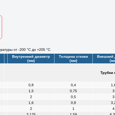
ратуры от -200 °C до +205 °C.
Внутренний диаметр
Толщина стенки
Внешний 
(мм)
(мм)
(м
Трубки 
0,8
0,4
1,
1,5
0,75
3
2
0,5
3
1,6
0,8
3,
2
1
4
3,175
1,58
6,