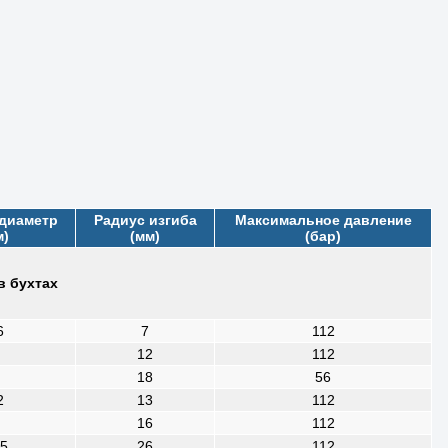
диаметр
Радиус изгиба
Максимальное давление
м)
(мм)
(бар)
в бухтах
6
7
112
12
112
18
56
2
13
112
16
112
35
26
112