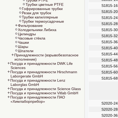
Трубки PTFE
Трубки цветные PTFE
S1815-16
Гофрированные трубки
S1815-20
Резак для трубок
Трубки капиллярные
S1815-24
Трубки термоусадочные
S1815-28
Фильтрование
Холодильники Либиха
S1815-30
Цилиндры
S1815-32
Часовые стёкла
S1815-36
Чашки
Шары
S1815-40
Шпатели
S1815-44
Принадлежности (взрывобезопасное
исполнение)
S1815-48
Посуда и принадлежности DWK Life
S1815-56
Sciences
Посуда и принадлежности Hirschmann
S1815-60
Laborgerate GmbH
S1815-68
Посуда и принадлежности Lenz
Laborglas GmbH
Посуда и принадлежности Science Glass
Посуда и принадлежности Vitlab GmbH
Посуда и принадлежности ПАО
«Химлаборприбор»
S2020-24
S2020-28
S2020-36