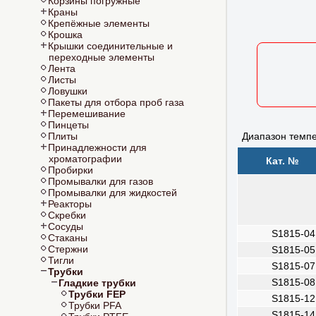
Корзины погружные
Краны
Крепёжные элементы
Крошка
Крышки соединительные и
переходные элементы
Лента
Листы
Ловушки
Пакеты для отбора проб газа
Перемешивание
Пинцеты
Диапазон темпе
Плиты
Принадлежности для
хроматографии
Кат. №
Пробирки
Промывалки для газов
Промывалки для жидкостей
Реакторы
Скребки
Сосуды
S1815-04
Стаканы
Стержни
S1815-05
Тигли
S1815-07
Трубки
S1815-08
Гладкие трубки
Трубки FEP
S1815-12
Трубки PFA
S1815-14