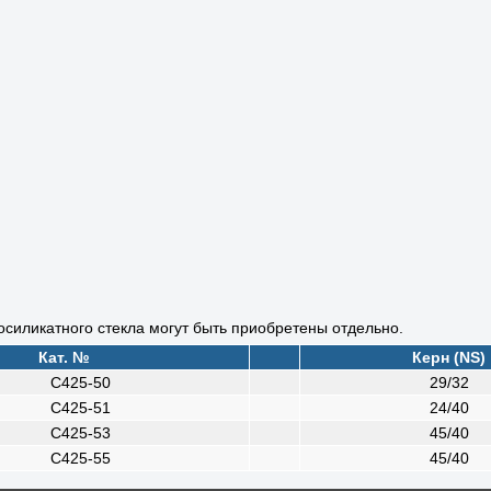
осиликатного стекла могут быть приобретены отдельно.
Кат. №
Керн (NS)
C425-50
29/32
C425-51
24/40
C425-53
45/40
C425-55
45/40