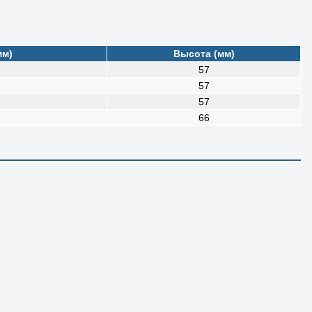
мм)
Высота (мм)
57
57
57
66