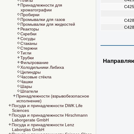
Плиты
Принадлежности для
C425
хроматографии
Пробирки
Промывалки для газов
C428
Промывалки для жидкостей
C428
Реакторы
Скребки
Сосуды
Стаканы
Стержни
Тигли
Трубки
Направля
Фильтрование
Холодильники Либиха
Цилиндры
Часовые стёкла
Чашки
Шары
Шпатели
Принадлежности (взрывобезопасное
исполнение)
Посуда и принадлежности DWK Life
Sciences
Посуда и принадлежности Hirschmann
Laborgerate GmbH
Посуда и принадлежности Lenz
Laborglas GmbH