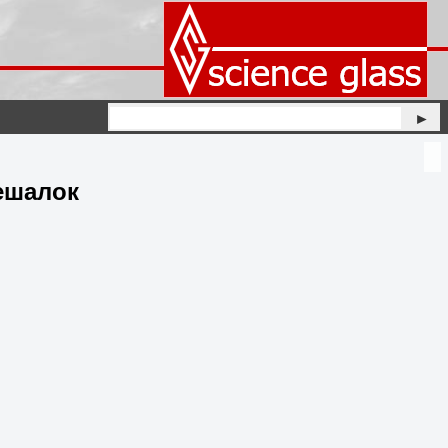
►
ешалок