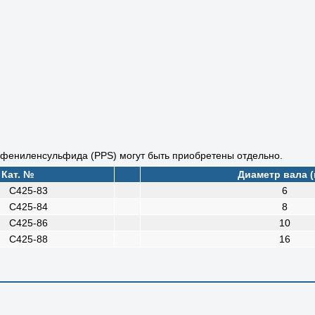
фениленсульфида (PPS) могут быть приобретены отдельно.
Кат. №
Диаметр вала (
C425-83
6
C425-84
8
C425-86
10
C425-88
16