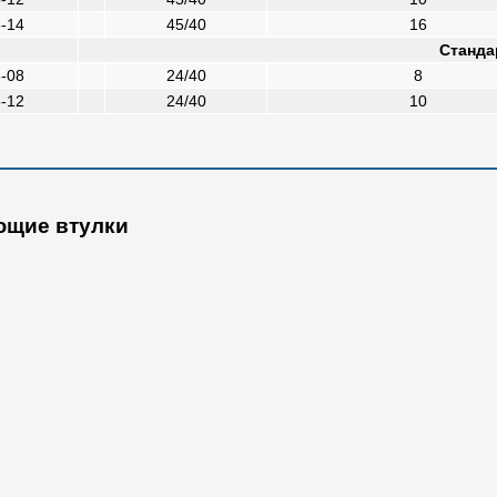
-14
45/40
16
Станда
-08
24/40
8
-12
24/40
10
ющие втулки