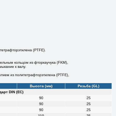
итетрафторэтилена (PTFE).
тельным кольцом из фторкаучука (FKM),
ыкание к валу.
ытием из политетрафторэтилена (PTFE),
Высота (мм)
Резьба (GL)
дарт DIN (ЕС)
90
25
90
25
90
25
110
25