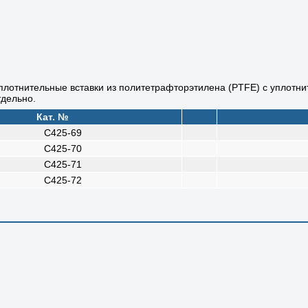
лотнительные вставки из политетрафторэтилена (PTFE) с уплотни
дельно.
Кат. №
C425-69
C425-70
C425-71
C425-72