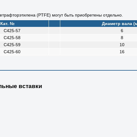
тетрафторэтилена (PTFE) могут быть приобретены отдельно.
Кат. №
Диаметр вала (
C425-57
6
C425-58
8
C425-59
10
C425-60
16
льные вставки