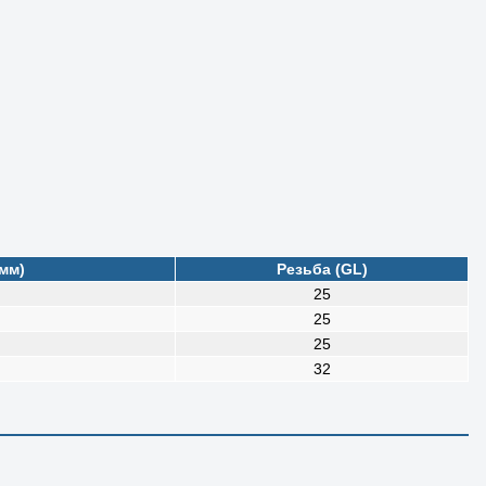
мм)
Резьба (GL)
25
25
25
32