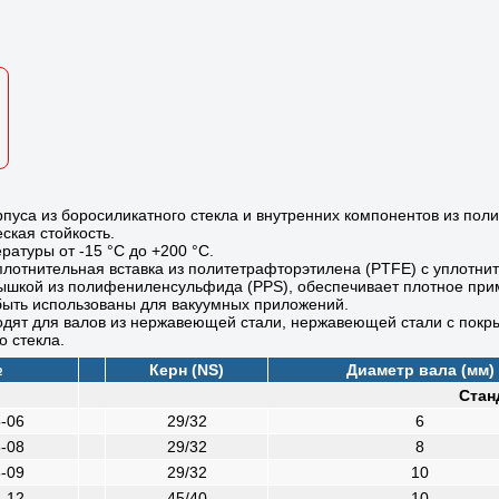
пуса из боросиликатного стекла и внутренних компонентов из пол
ская стойкость.
ратуры от -15 °C до +200 °C.
лотнительная вставка из политетрафторэтилена (PTFE) с уплотни
шкой из полифениленсульфида (PPS), обеспечивает плотное прим
быть использованы для вакуумных приложений.
дят для валов из нержавеющей стали, нержавеющей стали с покр
о стекла.
№
Керн (NS)
Диаметр вала (мм)
Стан
-06
29/32
6
-08
29/32
8
-09
29/32
10
-12
45/40
10