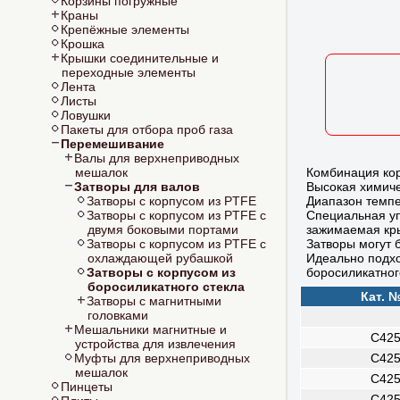
Корзины погружные
Краны
Крепёжные элементы
Крошка
Крышки соединительные и
переходные элементы
Лента
Листы
Ловушки
Пакеты для отбора проб газа
Перемешивание
Валы для верхнеприводных
Комбинация кор
мешалок
Высокая химиче
Затворы для валов
Диапазон темпе
Затворы с корпусом из PTFE
Специальная уп
Затворы с корпусом из PTFE с
зажимаемая кры
двумя боковыми портами
Затворы могут 
Затворы с корпусом из PTFE с
Идеально подхо
охлаждающей рубашкой
боросиликатног
Затворы с корпусом из
боросиликатного стекла
Кат. 
Затворы с магнитными
головками
Мешальники магнитные и
C425
устройства для извлечения
Муфты для верхнеприводных
C425
мешалок
C425
Пинцеты
C425