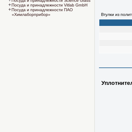
Посуда и принадлежности Science Glass
Посуда и принадлежности Vitlab GmbH
Посуда и принадлежности ПАО
«Химлаборприбор»
Втулки из поли
Уплотните