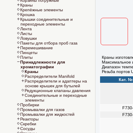
Корзины погружные
Краны
Крепёжные элементы
Крошка
Крышки соединительные и
переходные элементы
Лента
Листы
Ловушки
Пакеты для отбора проб газа
Перемешивание
Пинцеты
Краны изготовл
Плиты
Максимальное и
Принадлежности для
Диапазон темпе
хроматографии
Резьба портов 
Краны
Распределители Manifold
Кат. №
Распределители и адаптеры на
основе крышек для бутылей
Редукционные клапаны давления
Соединительные и переходные
элементы
Пробирки
F730
Промывалки для газов
Промывалки для жидкостей
F730
Реакторы
Скребки
Сосуды