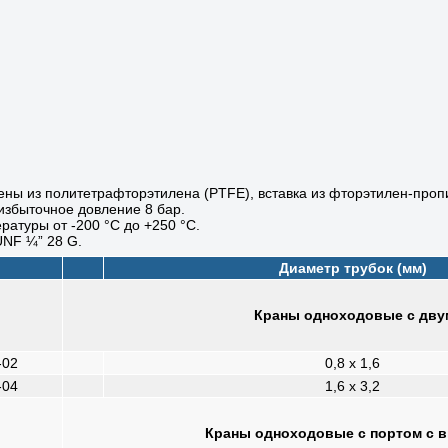
ены из политетрафторэтилена (PTFE), вставка из фторэтилен-проп
збыточное довление 8 бар.
ратуры от -200 °C до +250 °C.
UNF ¼” 28 G.
Диаметр трубок (мм)
Краны одноходовые с двум
-02
0,8 x 1,6
-04
1,6 x 3,2
Краны одноходовые с портом с в