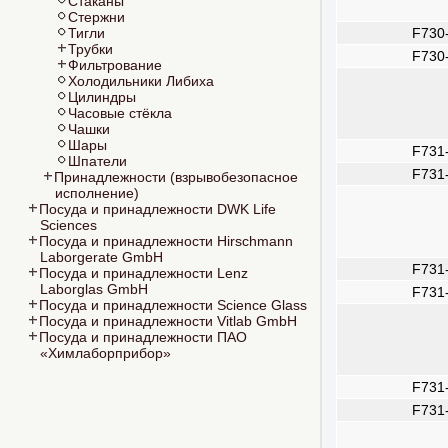
Стаканы
Стержни
Тигли
F730
Трубки
F730
Фильтрование
Холодильники Либиха
Цилиндры
Часовые стёкла
Чашки
Шары
F731
Шпатели
F731
Принадлежности (взрывобезопасное
исполнение)
Посуда и принадлежности DWK Life
Sciences
Посуда и принадлежности Hirschmann
Laborgerate GmbH
F731
Посуда и принадлежности Lenz
Laborglas GmbH
F731
Посуда и принадлежности Science Glass
Посуда и принадлежности Vitlab GmbH
Посуда и принадлежности ПАО
«Химлаборприбор»
F731
F731