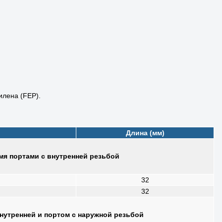
илена (FEP).
Длина (мм)
я портами с внутренней резьбой
32
32
нутренней и портом с наружной резьбой